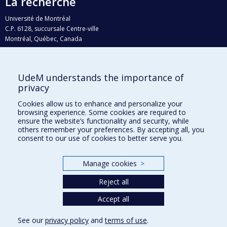
La recherche
Université de Montréal
C.P. 6128, succursale Centre-ville
Montréal, Québec, Canada
H3C 3J7
Courriel:
recherche@umontreal.ca
UdeM understands the importance of
Qui fait quoi?
privacy
Nous trouver
Cookies allow us to enhance and personalize your
browsing experience. Some cookies are required to
Plan du site
ensure the website’s functionality and security, while
others remember your preferences. By accepting all, you
Accessibilité
consent to our use of cookies to better serve you.
Manage cookies
>
Reject all
Accept all
See our
privacy policy
and
terms of use
.