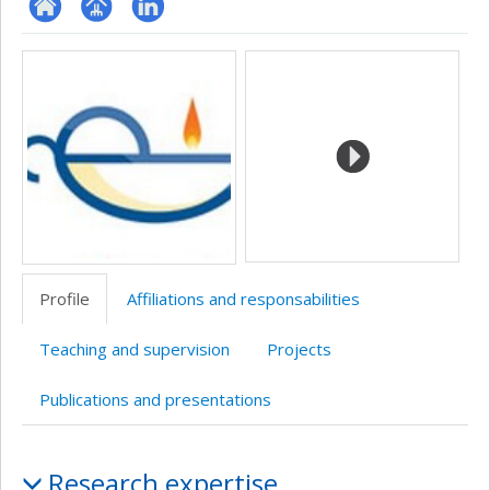
ResearchGate
Page
LinkedIn
Media
professionnelle
(faculté,département,école)
Profile
Affiliations and responsabilities
Teaching and supervision
Projects
Publications and presentations
Profile
Research expertise