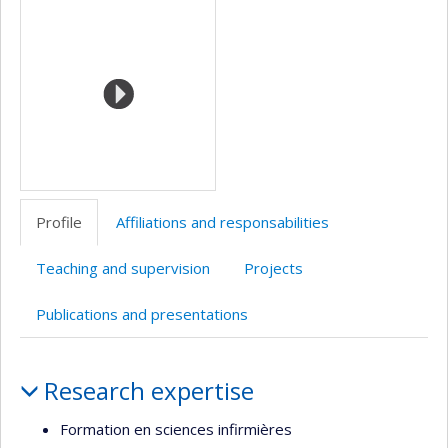
Media
professionnelle
web
(faculté,département,école)
de
l’unité
de
recherche
Profile
Affiliations and responsabilities
Teaching and supervision
Projects
Publications and presentations
Profile
Research expertise
Formation en sciences infirmières