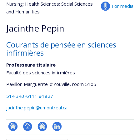
Nursing
; Health Sciences
; Social Sciences
For media
and Humanities
Jacinthe Pepin
Courants de pensée en sciences
infirmières
Professeure titulaire
Faculté des sciences infirmières
Pavillon Marguerite-d’Youville
, room 5105
514 343-6111 #1827
jacinthe.pepin@umontreal.ca
ResearchGate
Page
Site
LinkedIn