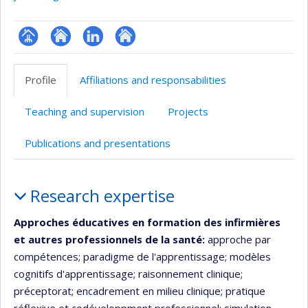
Page
Site
LinkedIn
Autre
professionnelle
web
site
Profile
Affiliations and responsabilities
(faculté,département,école)
de
web
l’unité
Teaching and supervision
Projects
de
recherche
Publications and presentations
Profile
Research expertise
Approches éducatives en formation des infirmières
et autres professionnels de la santé:
approche par
compétences; paradigme de l'apprentissage; modèles
cognitifs d'apprentissage; raisonnement clinique;
préceptorat; encadrement en milieu clinique; pratique
réflexive et codéveloppment professionnel; simulation