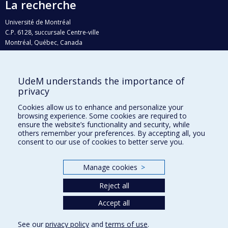
La recherche
Université de Montréal
C.P. 6128, succursale Centre-ville
Montréal, Québec, Canada
H3C 3J7
Courriel:
recherche@umontreal.ca
UdeM understands the importance of
Qui fait quoi?
privacy
Nous trouver
Cookies allow us to enhance and personalize your
browsing experience. Some cookies are required to
Plan du site
ensure the website’s functionality and security, while
others remember your preferences. By accepting all, you
Accessibilité
consent to our use of cookies to better serve you.
Manage cookies
>
Reject all
Accept all
See our
privacy policy
and
terms of use
.