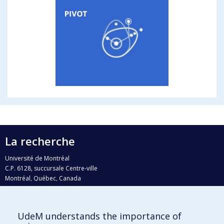
La recherche
Université de Montréal
C.P. 6128, succursale Centre-ville
Montréal, Québec, Canada
H3C 3J7
Courriel:
recherche@umontreal.ca
UdeM understands the importance of