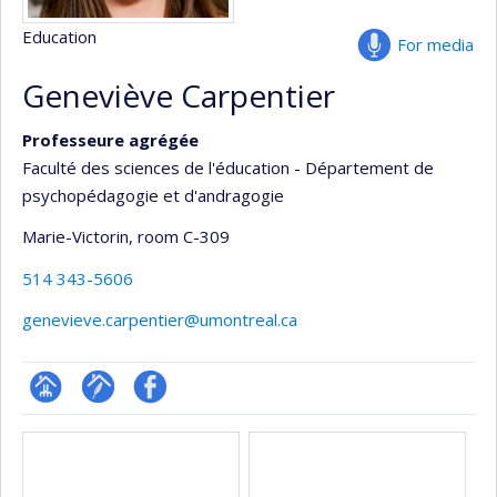
Education
For media
Geneviève Carpentier
Professeure agrégée
Faculté des sciences de l'éducation - Département de
psychopédagogie et d'andragogie
Marie-Victorin
, room C-309
514 343-5606
genevieve.carpentier@umontreal.ca
Page
Fonds
Profil
Media
professionnelle
d’archives
Facebook
(faculté,département,école)