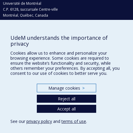
Université de Montréal
C.P. 6128, succursale Centre-ville
Montréal, Québec, Canada
H3C 3J7
Courriel:
recherche@umontreal.ca
UdeM understands the importance of
privacy
Qui fait quoi?
Nous trouver
Cookies allow us to enhance and personalize your
browsing experience. Some cookies are required to
Plan du site
ensure the website’s functionality and security, while
others remember your preferences. By accepting all, you
Accessibilité
consent to our use of cookies to better serve you.
Manage cookies
>
Reject all
Accept all
See our
privacy policy
and
terms of use
.
Privacy