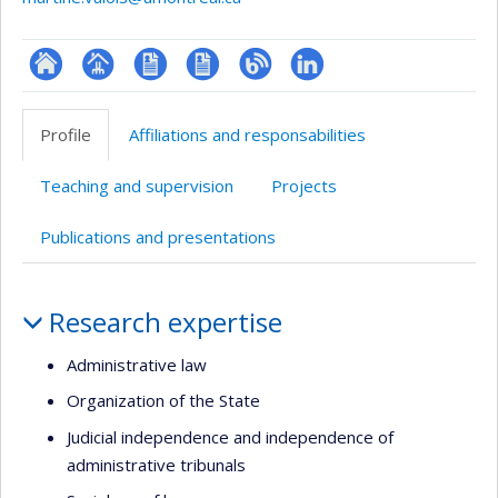
ResearchGate
Page
CV
CV
Blogue
LinkedIn
professionnelle
en
Profile
Affiliations and responsabilities
(faculté,département,école)
anglais
Teaching and supervision
Projects
Publications and presentations
Profile
Research expertise
Administrative law
Organization of the State
Judicial independence and independence of
administrative tribunals