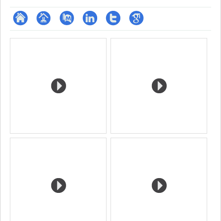
ResearchGate
Page
PubMed
LinkedIn
Compte
Google
Media
professionnelle
Twitter
Scholar
(faculté,département,école)