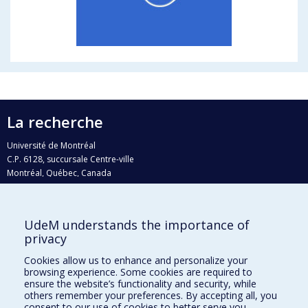
La recherche
Université de Montréal
C.P. 6128, succursale Centre-ville
Montréal, Québec, Canada
H3C 3J7
Courriel:
recherche@umontreal.ca
UdeM understands the importance of
privacy
Qui fait quoi?
Nous trouver
Cookies allow us to enhance and personalize your
browsing experience. Some cookies are required to
Plan du site
ensure the website’s functionality and security, while
others remember your preferences. By accepting all, you
Accessibilité
consent to our use of cookies to better serve you.