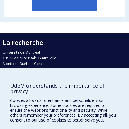
La recherche
Université de Montréal
C.P. 6128, succursale Centre-ville
Montréal, Québec, Canada
H3C 3J7
Courriel:
recherche@umontreal.ca
UdeM understands the importance of
Qui fait quoi?
privacy
Nous trouver
Cookies allow us to enhance and personalize your
browsing experience. Some cookies are required to
Plan du site
ensure the website’s functionality and security, while
others remember your preferences. By accepting all, you
Accessibilité
consent to our use of cookies to better serve you.