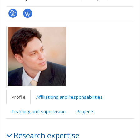
Page
Wiki
Media
professionnelle
(faculté,département,école)
Profile
Affiliations and responsabilities
Teaching and supervision
Projects
Profile
Research expertise