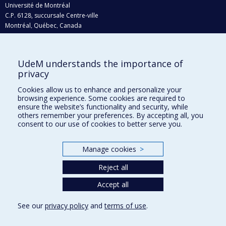
Université de Montréal
C.P. 6128, succursale Centre-ville
Montréal, Québec, Canada
H3C 3J7
Courriel:
recherche@umontreal.ca
UdeM understands the importance of
Qui fait quoi?
privacy
Nous trouver
Cookies allow us to enhance and personalize your
browsing experience. Some cookies are required to
Plan du site
ensure the website’s functionality and security, while
others remember your preferences. By accepting all, you
Accessibilité
consent to our use of cookies to better serve you.
Manage cookies
>
Reject all
Accept all
See our
privacy policy
and
terms of use
.
Privacy