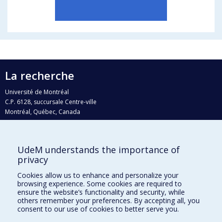
La recherche
Université de Montréal
C.P. 6128, succursale Centre-ville
Montréal, Québec, Canada
H3C 3J7
Courriel:
recherche@umontreal.ca
UdeM understands the importance of
Qui fait quoi?
privacy
Nous trouver
Cookies allow us to enhance and personalize your
browsing experience. Some cookies are required to
Plan du site
ensure the website’s functionality and security, while
others remember your preferences. By accepting all, you
Accessibilité
consent to our use of cookies to better serve you.