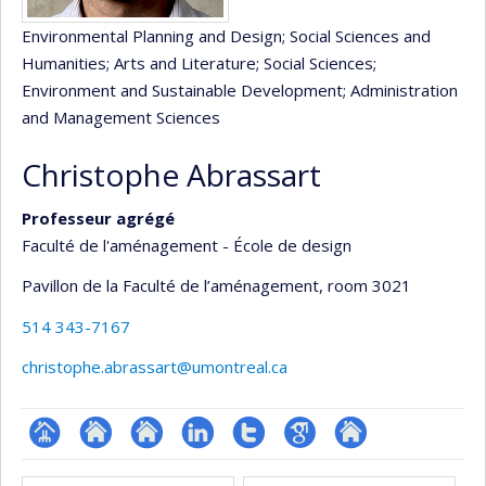
Environmental Planning and Design
; Social Sciences and
Humanities
; Arts and Literature
; Social Sciences
;
Environment and Sustainable Development
; Administration
and Management Sciences
Christophe Abrassart
Professeur agrégé
Faculté de l'aménagement - École de design
Pavillon de la Faculté de l’aménagement
, room 3021
514 343-7167
christophe.abrassart@umontreal.ca
Page
Site
Site
LinkedIn
Compte
Google
Autre