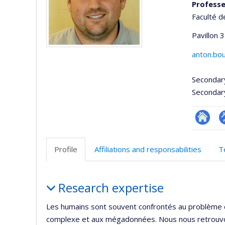
Professe
Faculté d
Pavillon 3
anton.bo
Secondar
Secondar
Researc
P
p
Profile
Affiliations and responsabilities
T
(
Profile
Research expertise
Les humains sont souvent confrontés au problème d
complexe et aux mégadonnées. Nous nous retrouvon