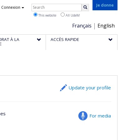
Rechercher
Je donne
Connexion
Search
This website
All UdeM
Choix
Français
English
de
ORAT À LA
ACCÈS RAPIDE
la
E
langue
Update your profile
ies
For media