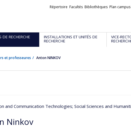
Liens
Répertoire
Facultés
Bibliothèques
Plan campus
externes
S DE RECHERCHE
INSTALLATIONS ET UNITÉS DE
VICE-RECT
RECHERCHE
RECHERCH
rs et professeures
Anton NINKOV
ion and Communication Technologies
; Social Sciences and Humanit
n Ninkov