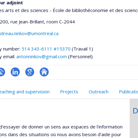
ur adjoint
es arts et des sciences - École de bibliothéconomie et des scienc
200, rue Jean-Brillant
, room C-2044
udreau.ninkov@umontreal.ca
y number:
514 343-6111 #15370
(Travail 1)
y email:
antonninkov@gmail.com
(Personnel)
hGate
age
LinkedIn
Google
Autre
rofessionnelle
Scholar
site
eaching and supervision
Projects
Outreach
Publicat
faculté,département,école)
web
D
'essayer de donner un sens aux espaces de l'information
s dans des situations où nous avons besoin d'aide pour