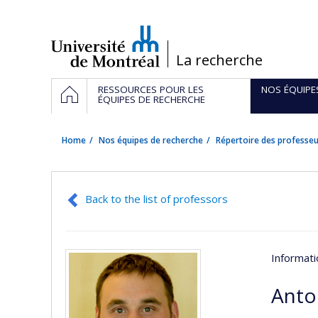
Passer
au
contenu
/
La recherche
Navigation
HOME
RESSOURCES POUR LES
NOS ÉQUIPE
principale
ÉQUIPES DE RECHERCHE
Home
Nos équipes de recherche
Répertoire des professeu
Back to the list of professors
Informat
Anto