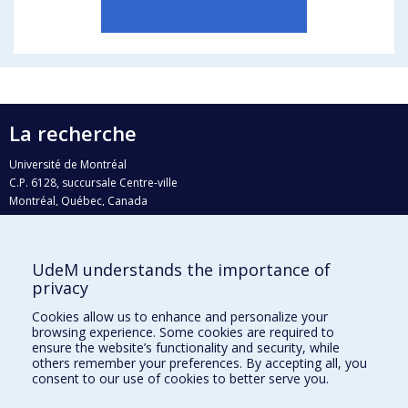
La recherche
Université de Montréal
C.P. 6128, succursale Centre-ville
Montréal, Québec, Canada
H3C 3J7
Courriel:
recherche@umontreal.ca
UdeM understands the importance of
Qui fait quoi?
privacy
Nous trouver
Cookies allow us to enhance and personalize your
browsing experience. Some cookies are required to
Plan du site
ensure the website’s functionality and security, while
others remember your preferences. By accepting all, you
Accessibilité
consent to our use of cookies to better serve you.