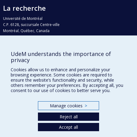
La recherche
Université de Montréal
C.P. 6128, succursale Centre-ville
Montréal, Québec, Canada
H3C 3J7
Courriel:
recherche@umontreal.ca
UdeM understands the importance of
privacy
Qui fait quoi?
Nous trouver
Cookies allow us to enhance and personalize your
browsing experience. Some cookies are required to
Plan du site
ensure the website’s functionality and security, while
others remember your preferences. By accepting all, you
Accessibilité
consent to our use of cookies to better serve you.
Manage cookies
>
Reject all
Accept all