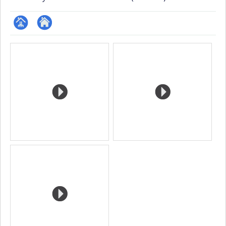
Page
Autre
Media
professionnelle
site
(faculté,département,école)
web