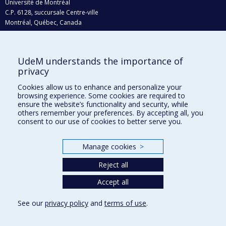
Université de Montréal
C.P. 6128, succursale Centre-ville
Montréal, Québec, Canada
H3C 3J7
Courriel:
recherche@umontreal.ca
UdeM understands the importance of
Qui fait quoi?
privacy
Nous trouver
Cookies allow us to enhance and personalize your
browsing experience. Some cookies are required to
Plan du site
ensure the website’s functionality and security, while
others remember your preferences. By accepting all, you
Accessibilité
consent to our use of cookies to better serve you.
Manage cookies
>
Reject all
Accept all
See our
privacy policy
and
terms of use
.
Privacy