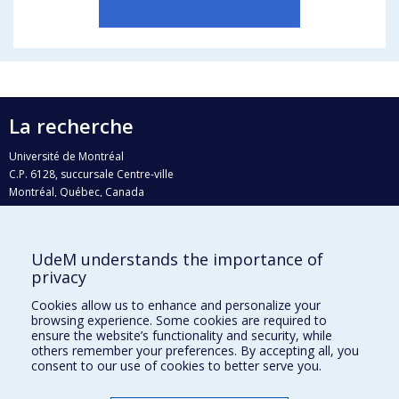
La recherche
Université de Montréal
C.P. 6128, succursale Centre-ville
Montréal, Québec, Canada
H3C 3J7
Courriel:
recherche@umontreal.ca
UdeM understands the importance of
privacy
Qui fait quoi?
Nous trouver
Cookies allow us to enhance and personalize your
browsing experience. Some cookies are required to
Plan du site
ensure the website’s functionality and security, while
others remember your preferences. By accepting all, you
Accessibilité
consent to our use of cookies to better serve you.