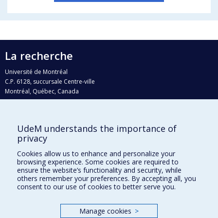
La recherche
Université de Montréal
C.P. 6128, succursale Centre-ville
Montréal, Québec, Canada
H3C 3J7
Courriel:
recherche@umontreal.ca
UdeM understands the importance of
Qui fait quoi?
privacy
Nous trouver
Cookies allow us to enhance and personalize your
browsing experience. Some cookies are required to
Plan du site
ensure the website’s functionality and security, while
others remember your preferences. By accepting all, you
Accessibilité
consent to our use of cookies to better serve you.
Manage cookies
>