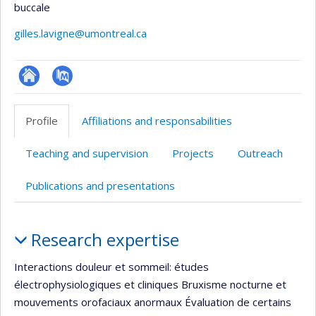
buccale
gilles.lavigne@umontreal.ca
Site
PubMed
web
Profile
Affiliations and responsabilities
de
l’unité
Teaching and supervision
Projects
Outreach
de
recherche
Publications and presentations
Profile
Research expertise
Interactions douleur et sommeil: études
électrophysiologiques et cliniques Bruxisme nocturne et
mouvements orofaciaux anormaux Évaluation de certains