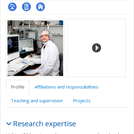
Page
CV
Autre
Media
professionnelle
site
(faculté,département,école)
web
Profile
Affiliations and responsabilities
Teaching and supervision
Projects
Profile
Research expertise