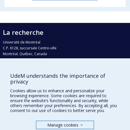
La recherche
Université de Montréal
C.P. 6128, succursale Centre-ville
Montréal, Québec, Canada
H3C 3J7
Courriel:
recherche@umontreal.ca
UdeM understands the importance of
Qui fait quoi?
privacy
Nous trouver
Cookies allow us to enhance and personalize your
browsing experience. Some cookies are required to
Plan du site
ensure the website’s functionality and security, while
others remember your preferences. By accepting all, you
Accessibilité
consent to our use of cookies to better serve you.
Manage cookies
>