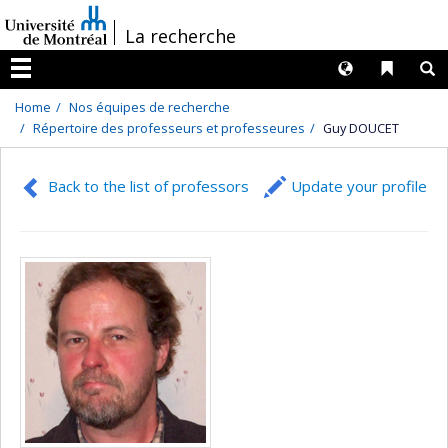
Passer
/
La recherche
au
contenu
Langues
Liens 
R
Menu
Home
Nos équipes de recherche
Répertoire des professeurs et professeures
Guy DOUCET
Back to the list of professors
Update your profile