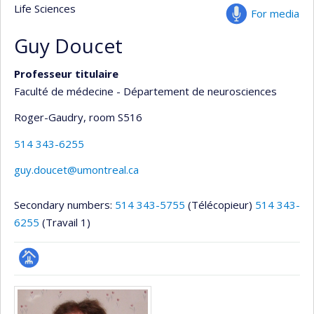
Life Sciences
For media
Guy Doucet
Professeur titulaire
Faculté de médecine - Département de neurosciences
Roger-Gaudry
, room S516
514 343-6255
guy.doucet@umontreal.ca
Secondary numbers:
514 343-5755
(Télécopieur)
514 343-
6255
(Travail 1)
Page
Media
professionnelle
(faculté,département,école)