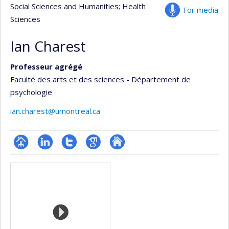
Social Sciences and Humanities
; Health
For media
Sciences
Ian Charest
Professeur agrégé
Faculté des arts et des sciences - Département de
psychologie
ian.charest@umontreal.ca
Page
LinkedIn
Compte
Google
Autre
Media
professionnelle
Twitter
Scholar
site
(faculté,département,école)
web