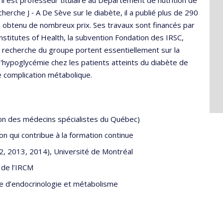
il est professeur titulaire au Département de nutrition de
cherche J ‑ A De Sève sur le diabète, il a publié plus de 290
t a obtenu de nombreux prix. Ses travaux sont financés par
nstitutes of Health, la subvention Fondation des IRSC,
recherche du groupe portent essentiellement sur la
'hypoglycémie chez les patients atteints du diabète de
 complication métabolique.
on des médecins spécialistes du Québec)
on qui contribue à la formation continue
2, 2013, 2014), Université de Montréal
 de l’IRCM
e d’endocrinologie et métabolisme