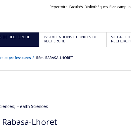
Liens
Répertoire
Facultés
Bibliothèques
Plan campus
externes
S DE RECHERCHE
INSTALLATIONS ET UNITÉS DE
VICE-RECT
RECHERCHE
RECHERCH
rs et professeures
Rémi RABASA-LHORET
ciences
; Health Sciences
 Rabasa-Lhoret