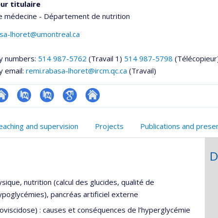
ur titulaire
e médecine - Département de nutrition
asa-lhoret@umontreal.ca
y numbers:
514 987-5762
(Travail 1)
514 987-5798
(Télécopieur
y email:
remi.rabasa-lhoret@ircm.qc.ca
(Travail)
te
PubMed
PubMed
Google
Autre
onnelle
eb
Scholar
site
eaching and supervision
Projects
Publications and prese
,département,école)
e
web
unité
D
e
echerche
sique, nutrition (calcul des glucides, qualité de
ypoglycémies), pancréas artificiel externe
coviscidose) : causes et conséquences de l’hyperglycémie