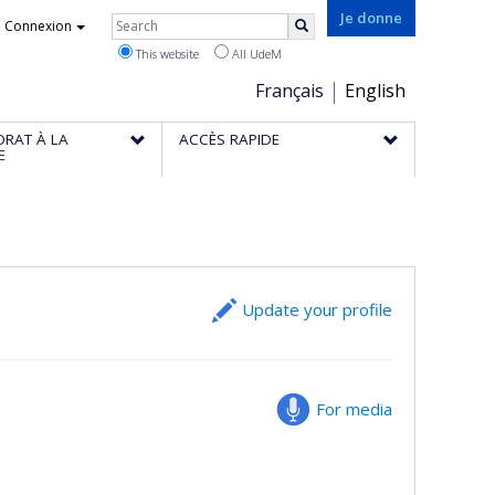
Rechercher
Je donne
Connexion
Search
This website
All UdeM
Choix
Français
English
de
ORAT À LA
ACCÈS RAPIDE
la
E
langue
Update your profile
For media