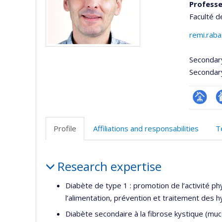
Professe
Faculté d
remi.rab
Secondar
Secondar
Page
Si
professi
w
Profile
Affiliations and responsabilities
T
(faculté
d
l’
Profile
d
Research expertise
r
Diabète de type 1 : promotion de l’activité phy
l’alimentation, prévention et traitement des h
Diabète secondaire à la fibrose kystique (mu