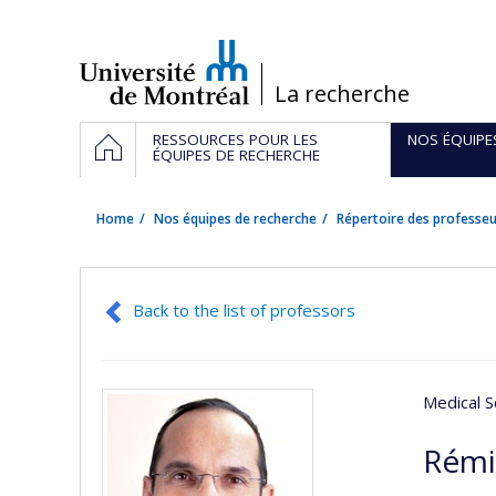
Passer
au
contenu
/
La recherche
Navigation
HOME
RESSOURCES POUR LES
NOS ÉQUIPE
principale
ÉQUIPES DE RECHERCHE
Home
Nos équipes de recherche
Répertoire des professeu
Back to the list of professors
Medical S
Rémi