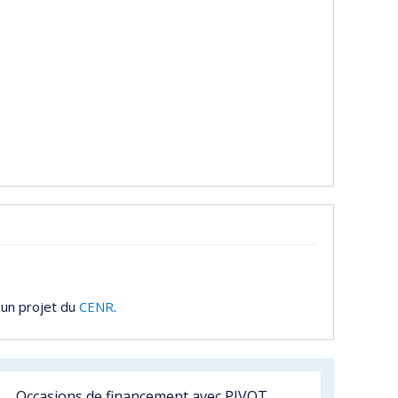
 un projet du
CENR
.
Occasions de financement avec PIVOT