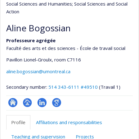
Social Sciences and Humanities
; Social Sciences and Social
Action
Aline Bogossian
Professeure agrégée
Faculté des arts et des sciences - École de travail social
Pavillon Lionel-Groulx
, room C7116
aline.bogossian@umontreal.ca
Secondary number:
514 343-6111 #49510
(Travail 1)
ResearchGate
Page
LinkedIn
Google
professionnelle
Scholar
Profile
Affiliations and responsabilities
(faculté,département,école)
Teaching and supervision
Projects