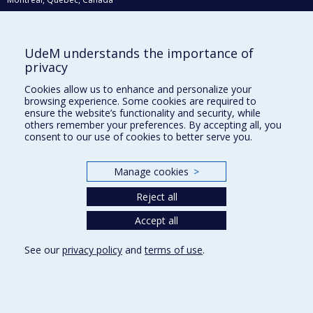
H3C 3J7
Courriel:
recherche@umontreal.ca
UdeM understands the importance of
Qui fait quoi?
privacy
Nous trouver
Cookies allow us to enhance and personalize your
browsing experience. Some cookies are required to
Plan du site
ensure the website’s functionality and security, while
others remember your preferences. By accepting all, you
Accessibilité
consent to our use of cookies to better serve you.
Manage cookies
>
Reject all
Accept all
See our
privacy policy
and
terms of use
.
Privacy
Terms of use
Cookie Settings
Université de