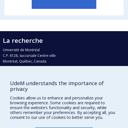
La recherche
Université de Montréal
C.P. 6128, succursale Centre-ville
Montréal, Québec, Canada
H3C 3J7
Courriel:
recherche@umontreal.ca
UdeM understands the importance of
Qui fait quoi?
privacy
Nous trouver
Cookies allow us to enhance and personalize your
browsing experience. Some cookies are required to
Plan du site
ensure the website’s functionality and security, while
others remember your preferences. By accepting all, you
Accessibilité
consent to our use of cookies to better serve you.