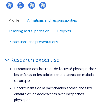
ResearchGate
Page
Site
Autre
professionnelle
web
site
Profile
Affiliations and responsabilities
(faculté,département,école)
de
web
l’unité
Teaching and supervision
Projects
de
recherche
Publications and presentations
Profile
Research expertise
Promotion des loisirs et de l’activité physique chez
les enfants et les adolescents atteints de maladie
chronique
Déterminants de la participation sociale chez les
enfants et les adolescents avec incapacités
physiques