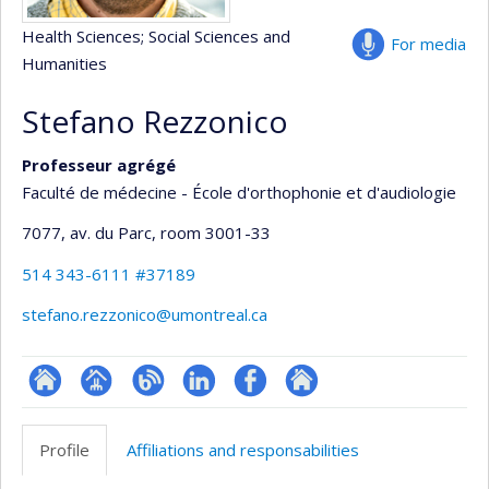
Health Sciences
; Social Sciences and
For media
Humanities
Stefano Rezzonico
Professeur agrégé
Faculté de médecine - École d'orthophonie et d'audiologie
7077, av. du Parc
, room 3001-33
514 343-6111 #37189
stefano.rezzonico@umontreal.ca
ResearchGate
Page
Blogue
LinkedIn
Profil
Autre
professionnelle
Facebook
site
Profile
Affiliations and responsabilities
(faculté,département,école)
web