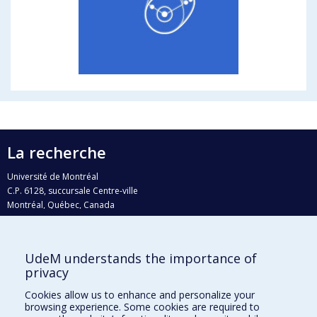
La recherche
Université de Montréal
C.P. 6128, succursale Centre-ville
Montréal, Québec, Canada
H3C 3J7
Courriel:
recherche@umontreal.ca
UdeM understands the importance of
Qui fait quoi?
privacy
Nous trouver
Cookies allow us to enhance and personalize your
browsing experience. Some cookies are required to
Plan du site