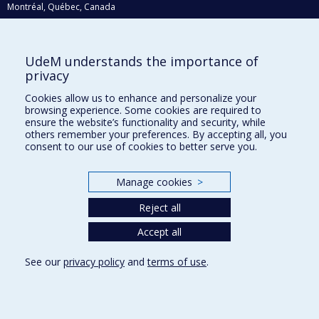
Montréal, Québec, Canada
H3C 3J7
Courriel:
recherche@umontreal.ca
UdeM understands the importance of
Qui fait quoi?
privacy
Nous trouver
Cookies allow us to enhance and personalize your
browsing experience. Some cookies are required to
Plan du site
ensure the website’s functionality and security, while
others remember your preferences. By accepting all, you
Accessibilité
consent to our use of cookies to better serve you.
Manage cookies
>
Reject all
Accept all
See our
privacy policy
and
terms of use
.
Privacy
Terms of use
Cookie Settings