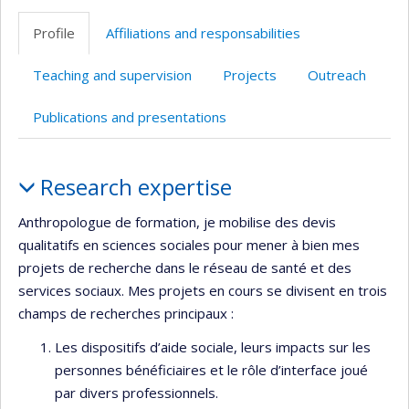
Page
Site
professionnelle
web
Profile
Affiliations and responsabilities
(faculté,département,école)
de
l’unité
Teaching and supervision
Projects
Outreach
de
recherche
Publications and presentations
Profile
Research expertise
Anthropologue de formation, je mobilise des devis
qualitatifs en sciences sociales pour mener à bien mes
projets de recherche dans le réseau de santé et des
services sociaux. Mes projets en cours se divisent en trois
champs de recherches principaux :
Les dispositifs d’aide sociale, leurs impacts sur les
personnes bénéficiaires et le rôle d’interface joué
par divers professionnels.