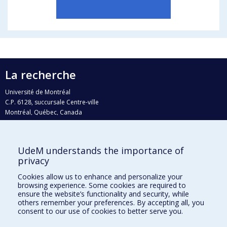
La recherche
Université de Montréal
C.P. 6128, succursale Centre-ville
Montréal, Québec, Canada
H3C 3J7
Courriel:
recherche@umontreal.ca
UdeM understands the importance of
Qui fait quoi?
privacy
Nous trouver
Cookies allow us to enhance and personalize your
browsing experience. Some cookies are required to
Plan du site
ensure the website’s functionality and security, while
others remember your preferences. By accepting all, you
Accessibilité
consent to our use of cookies to better serve you.