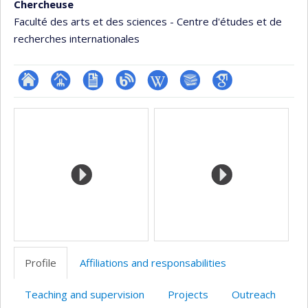
Chercheuse
Faculté des arts et des sciences - Centre d'études et de
recherches internationales
ResearchGate
Page
CV
Blogue
Wiki
Bibliographie
Google
Media
professionnelle
en
Scholar
(faculté,département,école)
anglais
Profile
Affiliations and responsabilities
Teaching and supervision
Projects
Outreach