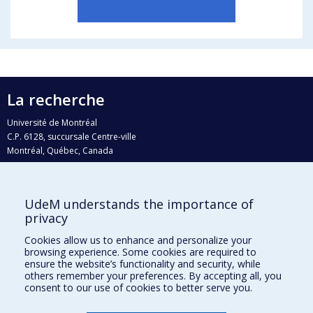
La recherche
Université de Montréal
C.P. 6128, succursale Centre-ville
Montréal, Québec, Canada
H3C 3J7
Courriel:
recherche@umontreal.ca
UdeM understands the importance of
Qui fait quoi?
privacy
Nous trouver
Cookies allow us to enhance and personalize your
browsing experience. Some cookies are required to
Plan du site
ensure the website’s functionality and security, while
others remember your preferences. By accepting all, you
Accessibilité
consent to our use of cookies to better serve you.