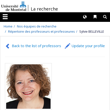
Passer
/
La recherche
au
contenu
Langues
Liens 
R
Menu
Home
Nos équipes de recherche
Répertoire des professeurs et professeures
Sylvie BELLEVILLE
Back to the list of professors
Update your profile