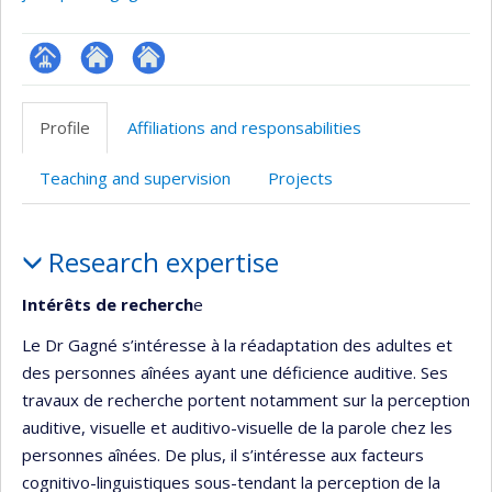
Page
Site
Autre
professionnelle
web
site
Profile
Affiliations and responsabilities
(faculté,département,école)
de
web
l’unité
Teaching and supervision
Projects
de
recherche
Profile
Research expertise
Intérêts de recherch
e
Le Dr Gagné s’intéresse à la réadaptation des adultes et
des personnes aînées ayant une déficience auditive. Ses
travaux de recherche portent notamment sur la perception
auditive, visuelle et auditivo-visuelle de la parole chez les
personnes aînées. De plus, il s’intéresse aux facteurs
cognitivo-linguistiques sous-tendant la perception de la