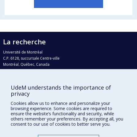
La recherche
Université de Montréal
C.P. 6128, succursale Centre-ville
Montréal, Québec, Canada
H3C 3J7
Courriel:
recherche@umontreal.ca
UdeM understands the importance of
Qui fait quoi?
privacy
Nous trouver
Cookies allow us to enhance and personalize your
browsing experience. Some cookies are required to
Plan du site
ensure the website’s functionality and security, while
others remember your preferences. By accepting all, you
Accessibilité
consent to our use of cookies to better serve you.