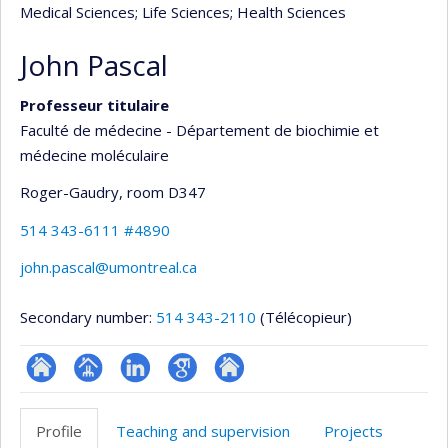
Medical Sciences
; Life Sciences
; Health Sciences
John Pascal
Professeur titulaire
Faculté de médecine - Département de biochimie et
médecine moléculaire
Roger-Gaudry
, room D347
514 343-6111 #4890
john.pascal@umontreal.ca
Secondary number:
514 343-2110
(Télécopieur)
ResearchGate
Page
LinkedIn
Google
Autre
professionnelle
Scholar
site
Profile
Teaching and supervision
Projects
(faculté,département,école)
web