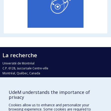
La recherche
Université de Montréal
C.P. 6128, succursale Centre-ville
Montréal, Québec, Canada
H3C 3J7
Courriel:
recherche@umontreal.ca
UdeM understands the importance of
Qui fait quoi?
privacy
Nous trouver
Cookies allow us to enhance and personalize your
browsing experience. Some cookies are required to