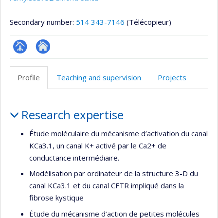
Secondary number:
514 343-7146
(Télécopieur)
Page
Site
professionnelle
web
Profile
Teaching and supervision
Projects
(faculté,département,école)
de
l’unité
Profile
de
Research expertise
recherche
Étude moléculaire du mécanisme d’activation du canal
KCa3.1, un canal K+ activé par le Ca2+ de
conductance intermédiaire.
Modélisation par ordinateur de la structure 3-D du
canal KCa3.1 et du canal CFTR impliqué dans la
fibrose kystique
Étude du mécanisme d’action de petites molécules