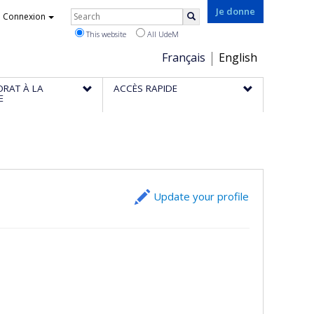
Rechercher
Je donne
Connexion
Search
This website
All UdeM
Choix
Français
English
de
ORAT À LA
ACCÈS RAPIDE
la
E
langue
Update your profile