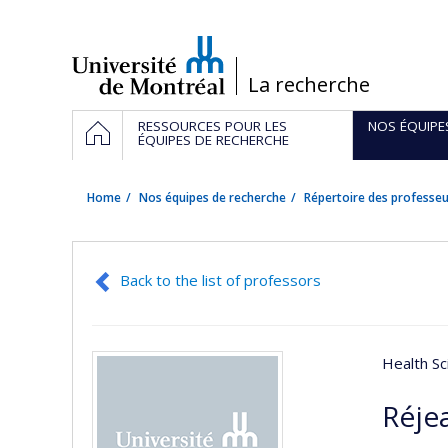
Passer
au
contenu
/
La recherche
Navigation
HOME
RESSOURCES POUR LES
NOS ÉQUIPE
principale
ÉQUIPES DE RECHERCHE
Home
Nos équipes de recherche
Répertoire des professeu
Back to the list of professors
Health Sc
Réje