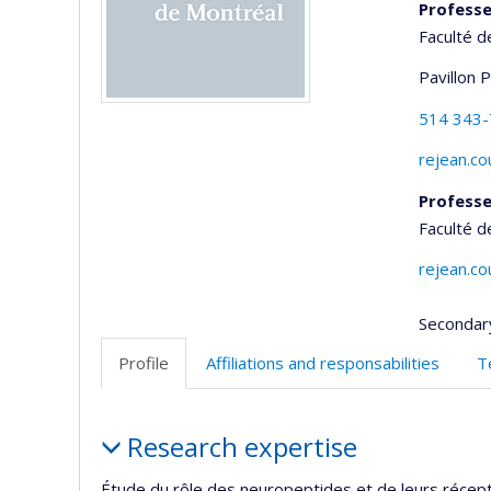
Professe
Faculté 
Pavillon 
514 343
rejean.c
Professe
Faculté 
rejean.c
Secondar
Profile
Affiliations and responsabilities
T
Profile
Research expertise
Étude du rôle des neuropeptides et de leurs récep