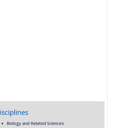
isciplines
Biology and Related Sciences