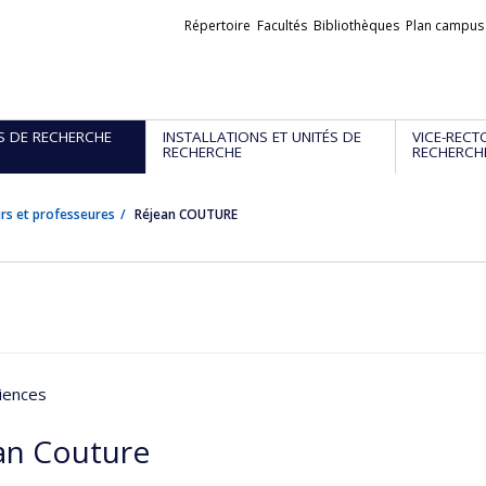
Liens
Répertoire
Facultés
Bibliothèques
Plan campus
externes
S DE RECHERCHE
INSTALLATIONS ET UNITÉS DE
VICE-RECT
RECHERCHE
RECHERCH
rs et professeures
Réjean COUTURE
iences
an Couture