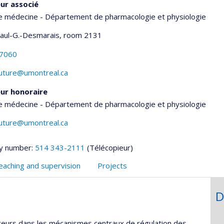
ur associé
de médecine - Département de pharmacologie et physiologie
Paul-G.-Desmarais
, room 2131
-7060
outure@umontreal.ca
ur honoraire
de médecine - Département de pharmacologie et physiologie
outure@umontreal.ca
y number:
514 343-2111
(Télécopieur)
eaching and supervision
Projects
D
teurs dans les mécanismes centraux de régulation des