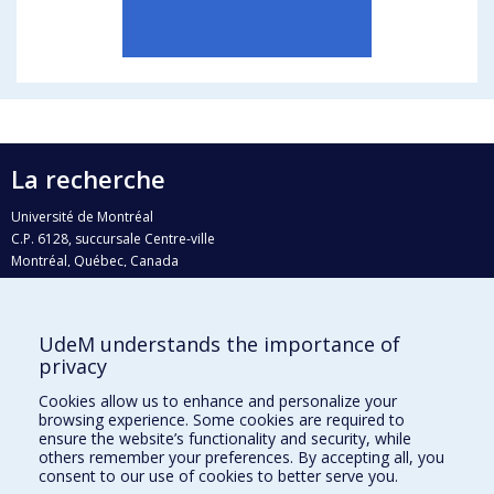
La recherche
Université de Montréal
C.P. 6128, succursale Centre-ville
Montréal, Québec, Canada
H3C 3J7
Courriel:
recherche@umontreal.ca
UdeM understands the importance of
privacy
Qui fait quoi?
Nous trouver
Cookies allow us to enhance and personalize your
browsing experience. Some cookies are required to
Plan du site
ensure the website’s functionality and security, while
others remember your preferences. By accepting all, you
Accessibilité
consent to our use of cookies to better serve you.