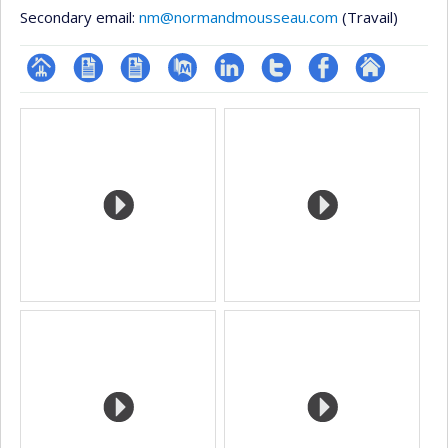
Secondary email:
nm@normandmousseau.com
(Travail)
Page
CV
CV
PubMed
LinkedIn
Compte
Profil
Autre
Media
professionnelle
en
Twitter
Facebook
site
(faculté,département,école)
anglais
web