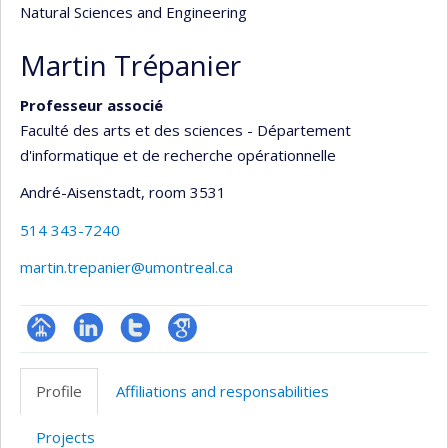
Natural Sciences and Engineering
Martin Trépanier
Professeur associé
Faculté des arts et des sciences - Département
d'informatique et de recherche opérationnelle
André-Aisenstadt
, room 3531
514 343-7240
martin.trepanier@umontreal.ca
Page
LinkedIn
Compte
Google
professionnelle
Twitter
Scholar
Profile
Affiliations and responsabilities
(faculté,département,école)
Projects