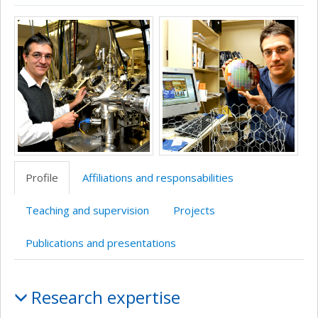
ResearchGate
Page
LinkedIn
Google
Media
professionnelle
Scholar
(faculté,département,école)
Profile
Affiliations and responsabilities
Teaching and supervision
Projects
Publications and presentations
Profile
Research expertise