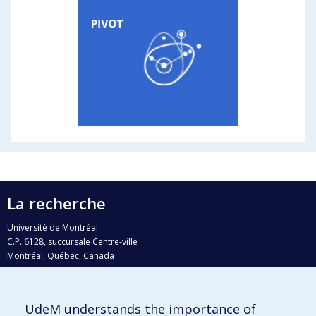
La recherche
Université de Montréal
C.P. 6128, succursale Centre-ville
Montréal, Québec, Canada
H3C 3J7
Courriel:
recherche@umontreal.ca
UdeM understands the importance of