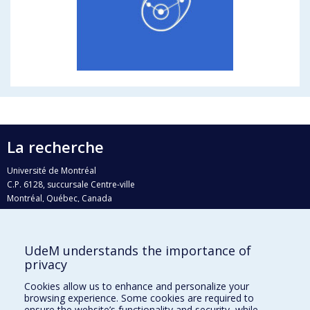
La recherche
Université de Montréal
C.P. 6128, succursale Centre-ville
Montréal, Québec, Canada
H3C 3J7
Courriel:
recherche@umontreal.ca
UdeM understands the importance of
Qui fait quoi?
privacy
Nous trouver
Cookies allow us to enhance and personalize your
browsing experience. Some cookies are required to
Plan du site
ensure the website’s functionality and security, while