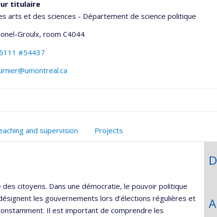
ur titulaire
es arts et des sciences - Département de science politique
Lionel-Groulx
, room C4044
-6111 #54437
ournier@umontreal.ca
onnelle
eaching and supervision
Projects
,département,école)
D
 des citoyens. Dans une démocratie, le pouvoir politique
désignent les gouvernements lors d’élections régulières et
A
constamment. Il est important de comprendre les