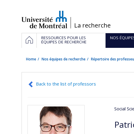
Passer
au
contenu
/
La recherche
Navigation
HOME
RESSOURCES POUR LES
NOS ÉQUIPE
principale
ÉQUIPES DE RECHERCHE
Home
Nos équipes de recherche
Répertoire des professeu
Back to the list of professors
Social Sc
Patri