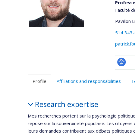
Professe
Faculté d
Pavillon 
514 343
patrick.f
Page
professi
Profile
Affiliations and responsabilities
T
(faculté
Profile
Research expertise
Mes recherches portent sur la psychologie politique
repose sur la souveraineté populaire. Les citoyens 
leurs demandes contribuent aux débats politiques 