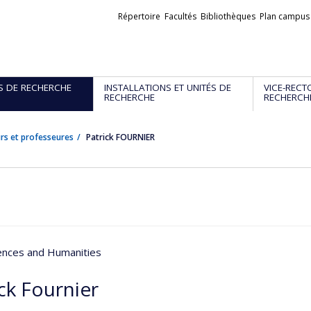
Liens
Répertoire
Facultés
Bibliothèques
Plan campus
externes
S DE RECHERCHE
INSTALLATIONS ET UNITÉS DE
VICE-RECT
RECHERCHE
RECHERCH
rs et professeures
Patrick FOURNIER
iences and Humanities
ck Fournier