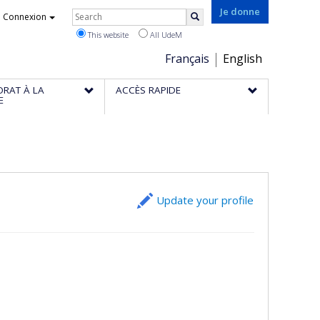
Rechercher
Je donne
Connexion
Search
This website
All UdeM
Choix
Français
English
de
ORAT À LA
ACCÈS RAPIDE
la
E
langue
Update your profile