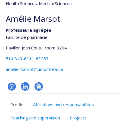
Health Sciences
; Medical Sciences
Amélie Marsot
Professeure agrégée
Faculté de pharmacie
Pavillon Jean Coutu
, room 3204
514 343-6111 #3253
amelie.marsot@umontreal.ca
Page
LinkedIn
Autre
professionnelle
site
Profile
Affiliations and responsabilities
(faculté,département,école)
web
Teaching and supervision
Projects