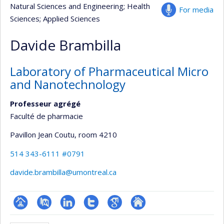
Natural Sciences and Engineering
; Health
For media
Sciences
; Applied Sciences
Davide Brambilla
Laboratory of Pharmaceutical Micro
and Nanotechnology
Professeur agrégé
Faculté de pharmacie
Pavillon Jean Coutu
, room 4210
514 343-6111 #0791
davide.brambilla@umontreal.ca
Page
PubMed
LinkedIn
Compte
Google
Autre