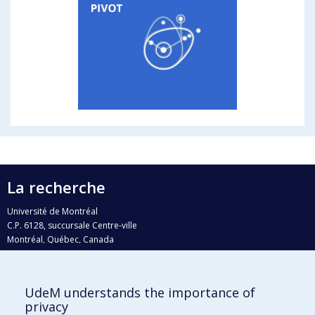
La recherche
Université de Montréal
C.P. 6128, succursale Centre-ville
Montréal, Québec, Canada
H3C 3J7
Courriel:
recherche@umontreal.ca
UdeM understands the importance of
Qui fait quoi?
privacy