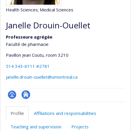
Health Sciences
; Medical Sciences
Janelle Drouin-Ouellet
Professeure agrégée
Faculté de pharmacie
Pavillon Jean Coutu
, room 3210
514 343-6111 #2781
janelle.drouin-ouellet@umontreal.ca
Page
Autre
professionnelle
site
Profile
Affiliations and responsabilities
(faculté,département,école)
web
Teaching and supervision
Projects