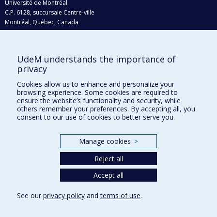
Université de Montréal
C.P. 6128, succursale Centre-ville
Montréal, Québec, Canada
H3C 3J7
Courriel:
recherche@umontreal.ca
UdeM understands the importance of
Qui fait quoi?
privacy
Nous trouver
Cookies allow us to enhance and personalize your
browsing experience. Some cookies are required to
Plan du site
ensure the website’s functionality and security, while
others remember your preferences. By accepting all, you
Accessibilité
consent to our use of cookies to better serve you.
Manage cookies
>
Reject all
Accept all
See our
privacy policy
and
terms of use
.
Privacy