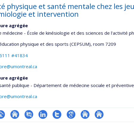
té physique et santé mentale chez les jeu
miologie et intervention
eure agrégée
e médecine - École de kinésiologie et des sciences de l'activité p
'éducation physique et des sports (CEPSUM)
, room 7209
-6111 #41834
dore@umontreal.ca
eure agrégée
santé publique - Département de médecine sociale et préventive
dore@umontreal.ca
hGate
age
Site
PubMed
LinkedIn
Compte
Google
Autre
Autre
rofessionnelle
web
Twitter
Scholar
site
site