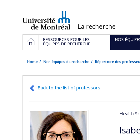
Passer
au
contenu
/
La recherche
Navigation
HOME
RESSOURCES POUR LES
NOS ÉQUIPE
principale
ÉQUIPES DE RECHERCHE
Home
Nos équipes de recherche
Répertoire des professeu
Back to the list of professors
Health Sc
Isab