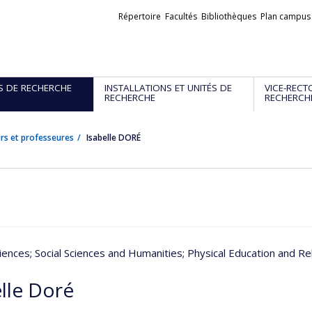
Liens
Répertoire
Facultés
Bibliothèques
Plan campus
externes
S DE RECHERCHE
INSTALLATIONS ET UNITÉS DE
VICE-RECT
RECHERCHE
RECHERCH
rs et professeures
Isabelle DORÉ
iences
; Social Sciences and Humanities
; Physical Education and Reh
elle Doré