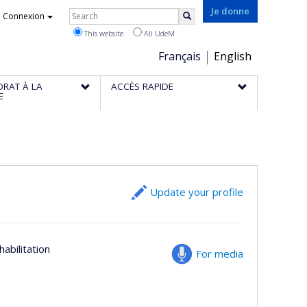
Rechercher
Je donne
Connexion
Search
This website
All UdeM
Choix
Français
English
de
ORAT À LA
ACCÈS RAPIDE
la
E
langue
Update your profile
abilitation
For media