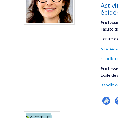
Activi
épidé
Profess
Faculté d
Centre d
514 343
isabelle.
Profess
École de 
isabelle.
Researc
P
Media
p