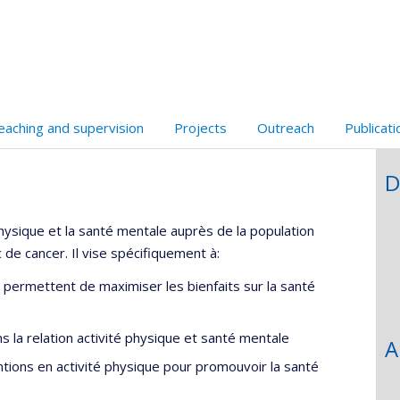
faculté,département,école)
de
web
web
l’unité
de
recherche
eaching and supervision
Projects
Outreach
Publicat
D
ysique et la santé mentale auprès de la population
de cancer. Il vise spécifiquement à:
ui permettent de maximiser les bienfaits sur la santé
s la relation activité physique et santé mentale
A
tions en activité physique pour promouvoir la santé