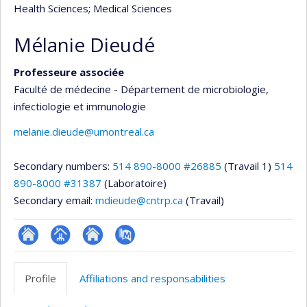
Health Sciences
; Medical Sciences
Mélanie Dieudé
Professeure associée
Faculté de médecine - Département de microbiologie,
infectiologie et immunologie
melanie.dieude@umontreal.ca
Secondary numbers:
514 890-8000 #26885
(Travail 1)
514
890-8000 #31387
(Laboratoire)
Secondary email:
mdieude@cntrp.ca
(Travail)
ResearchGate
Page
Site
PubMed
professionnelle
web
Profile
Affiliations and responsabilities
(faculté,département,école)
de
l’unité