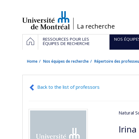
Passer
au
contenu
/
La recherche
Navigation
HOME
RESSOURCES POUR LES
NOS ÉQUIPE
principale
ÉQUIPES DE RECHERCHE
Home
Nos équipes de recherche
Répertoire des professeu
Back to the list of professors
Natural S
Irina