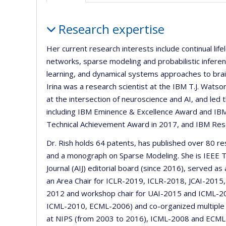
Profile
Research expertise
Her current research interests include continual lif
networks, sparse modeling and probabilistic inferenc
learning, and dynamical systems approaches to brai
Irina was a research scientist at the IBM T.J. Wat
at the intersection of neuroscience and AI, and led
including IBM Eminence & Excellence Award and IB
Technical Achievement Award in 2017, and IBM Res
Dr. Rish holds 64 patents, has published over 80 r
and a monograph on Sparse Modeling. She is IEEE T
Journal (AIJ) editorial board (since 2016), served 
an Area Chair for ICLR-2019, ICLR-2018, JCAI-2015,
2012 and workshop chair for UAI-2015 and ICML-201
ICML-2010, ECML-2006) and co-organized multiple 
at NIPS (from 2003 to 2016), ICML-2008 and ECML