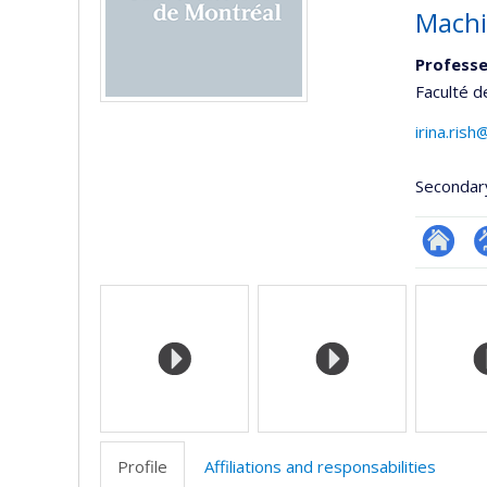
Machi
Professe
Faculté d
irina.ris
Secondar
Researc
P
Media
p
(
Profile
Affiliations and responsabilities