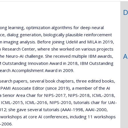
D
elong learning, optimization algorithms for deep neural
e, dialog generation, biologically plausible reinforcement
n imaging analysis. Before joining UdeM and MILA in 2019,
son Research Center, where she worked on various projects
A
 the Neuro-AI challenge. She received multiple IBM awards,
M Outstanding Innovation Award in 2018, IBM Outstanding
earch Accomplishment Award in 2009.
esearch papers, several book chapters, three edited books,
PAMI Associate Editor (since 2019), a member of the AI
as a Senior Area Chair for NIPS-2017, NIPS-2018, ICML-2018,
 ICML-2015, ICML-2016, NIPS-2010, tutorials chair for UAI-
2; she gave several tutorials (AAAI-1998, AAAI-2000,
workshops at core AI conferences, including 11 workshops
-2006.