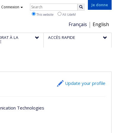
Rechercher
Je donne
Connexion
Search
This website
All UdeM
Choix
Français
English
de
ORAT À LA
ACCÈS RAPIDE
la
E
langue
Update your profile
nication Technologies