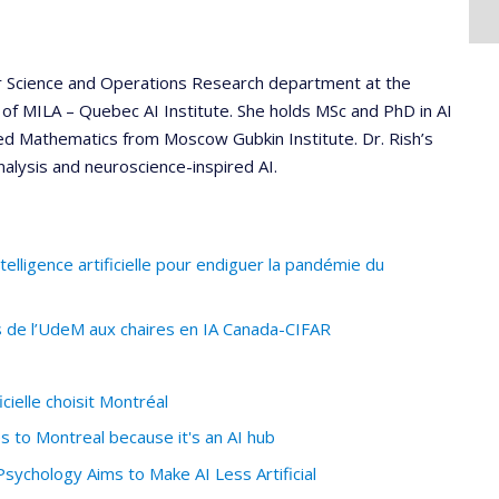
er Science and Operations Research department at the
f MILA – Quebec AI Institute. She holds MSc and PhD in AI
lied Mathematics from Moscow Gubkin Institute. Dr. Rish’s
nalysis and neuroscience-inspired AI.
elligence artificielle pour endiguer la pandémie du
 de l’UdeM aux chaires en IA Canada-CIFAR
ielle choisit Montréal
s to Montreal because it's an AI hub
sychology Aims to Make AI Less Artificial