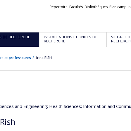
Liens
Répertoire
Facultés
Bibliothèques
Plan campus
externes
S DE RECHERCHE
INSTALLATIONS ET UNITÉS DE
VICE-RECT
RECHERCHE
RECHERCH
rs et professeures
Irina RISH
ciences and Engineering
; Health Sciences
; Information and Commu
 Rish