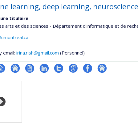
ne learning, deep learning, neuroscienc
ure titulaire
es arts et des sciences - Département d'informatique et de rech
h@umontreal.ca
y email:
irina.rish@gmail.com
(Personnel)
hGate
age
Site
CV
LinkedIn
Compte
Google
Profil
Autre
rofessionnelle
web
en
Twitter
Scholar
Facebook
site
faculté,département,école)
de
anglais
web
l’unité
de
recherche