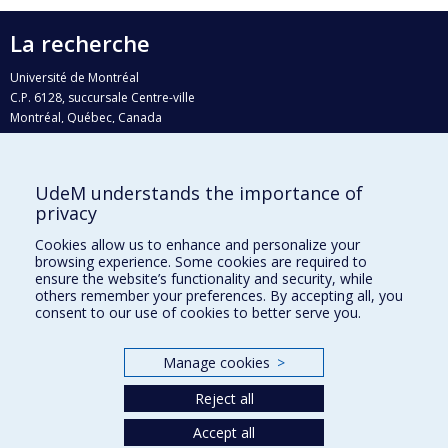
La recherche
Université de Montréal
C.P. 6128, succursale Centre-ville
Montréal, Québec, Canada
H3C 3J7
Courriel:
recherche@umontreal.ca
UdeM understands the importance of
Qui fait quoi?
privacy
Nous trouver
Cookies allow us to enhance and personalize your
browsing experience. Some cookies are required to
Plan du site
ensure the website’s functionality and security, while
others remember your preferences. By accepting all, you
Accessibilité
consent to our use of cookies to better serve you.
Manage cookies
>
Reject all
Accept all