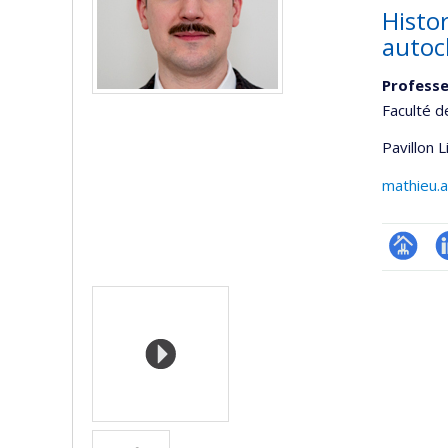
Histo
autoc
Profess
Faculté d
Pavillon 
mathieu.
Page
L
Media
professi
(faculté