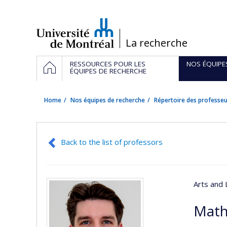
Passer
au
contenu
/
La recherche
Navigation
HOME
RESSOURCES POUR LES
NOS ÉQUIPE
principale
ÉQUIPES DE RECHERCHE
Home
Nos équipes de recherche
Répertoire des professeu
Back to the list of professors
Arts and 
Math