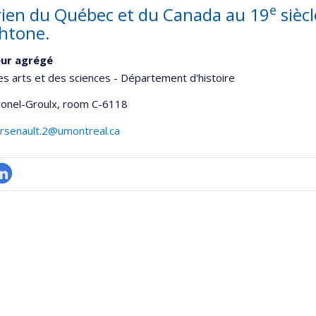
e
rien du Québec et du Canada au 19
siècl
htone.
eur agrégé
es arts et des sciences - Département d'histoire
Lionel-Groulx
, room C-6118
arsenault.2@umontreal.ca
inkedIn
onnelle
,département,école)