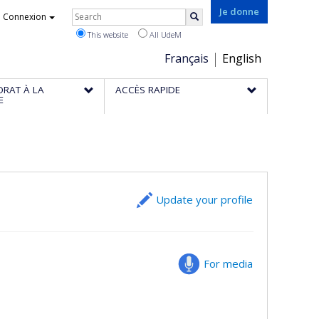
Rechercher
Je donne
Connexion
Search
This website
All UdeM
Choix
Français
English
de
ORAT À LA
ACCÈS RAPIDE
la
E
langue
Update your profile
For media