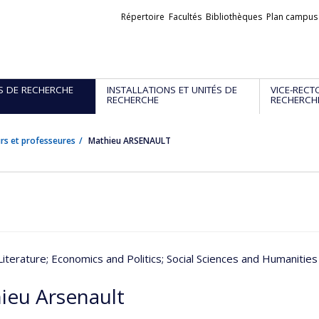
Liens
Répertoire
Facultés
Bibliothèques
Plan campus
externes
S DE RECHERCHE
INSTALLATIONS ET UNITÉS DE
VICE-RECT
RECHERCHE
RECHERCH
rs et professeures
Mathieu ARSENAULT
Literature
; Economics and Politics
; Social Sciences and Humanities
ieu Arsenault