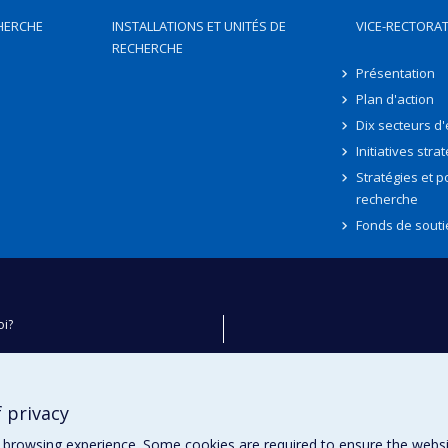
HERCHE
INSTALLATIONS ET UNITÉS DE
VICE-RECTORAT
RECHERCHE
Présentation
Plan d'action
Dix secteurs d
Initiatives stra
Stratégies et po
recherche
Fonds de souti
oi?
ver
e
 privacy
té
browsing experience. Some cookies are required to ensure the website’