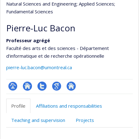
Natural Sciences and Engineering
; Applied Sciences
;
Fundamental Sciences
Pierre-Luc Bacon
Professeur agrégé
Faculté des arts et des sciences - Département
d'informatique et de recherche opérationnelle
pierre-luc.bacon@umontreal.ca
Page
Site
Compte
Google
Autre
professionnelle
web
Twitter
Scholar
site
Profile
Affiliations and responsabilities
(faculté,département,école)
de
web
l’unité
Teaching and supervision
Projects
de
recherche
Profile