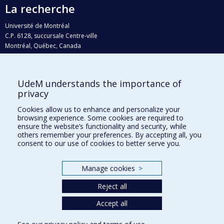
La recherche
Université de Montréal
C.P. 6128, succursale Centre-ville
Montréal, Québec, Canada
H3C 3J7
Courriel:
recherche@umontreal.ca
UdeM understands the importance of
Qui fait quoi?
privacy
Nous trouver
Cookies allow us to enhance and personalize your
browsing experience. Some cookies are required to
Plan du site
ensure the website’s functionality and security, while
others remember your preferences. By accepting all, you
Accessibilité
consent to our use of cookies to better serve you.
Manage cookies
>
Reject all
Accept all