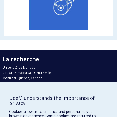
La recherche
Université de Montréal
C.P. 6128, succursale Centre-ville
Montréal, Québec, Canada
H3C 3J7
Courriel:
recherche@umontreal.ca
UdeM understands the importance of
Qui fait quoi?
privacy
Nous trouver
Cookies allow us to enhance and personalize your
browsing experience. Some cookies are required to