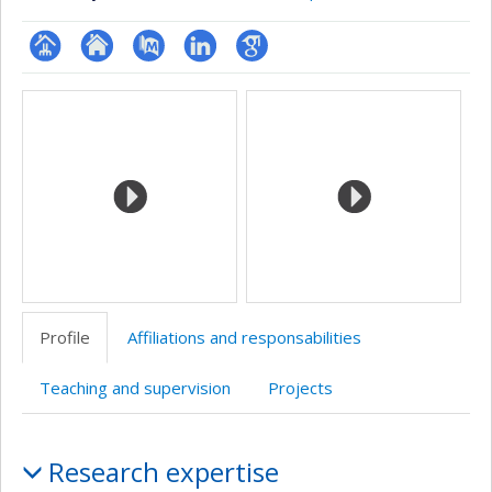
Page
Site
PubMed
LinkedIn
Google
Media
professionnelle
web
Scholar
(faculté,département,école)
de
l’unité
de
recherche
Profile
Affiliations and responsabilities
Teaching and supervision
Projects
Profile
Research expertise