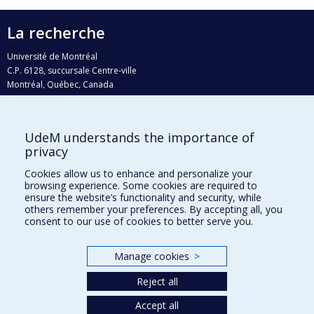
La recherche
Université de Montréal
C.P. 6128, succursale Centre-ville
Montréal, Québec, Canada
H3C 3J7
Courriel:
recherche@umontreal.ca
UdeM understands the importance of
Qui fait quoi?
privacy
Nous trouver
Cookies allow us to enhance and personalize your
browsing experience. Some cookies are required to
Plan du site
ensure the website’s functionality and security, while
others remember your preferences. By accepting all, you
Accessibilité
consent to our use of cookies to better serve you.
Manage cookies
>
Reject all
Accept all