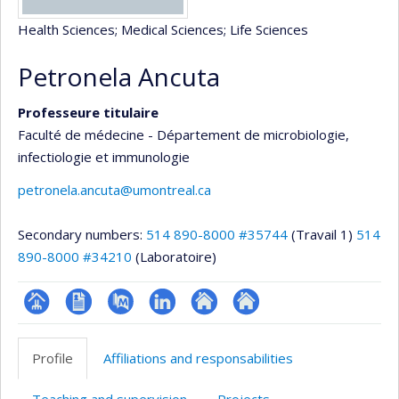
Health Sciences
; Medical Sciences
; Life Sciences
Petronela Ancuta
Professeure titulaire
Faculté de médecine - Département de microbiologie,
infectiologie et immunologie
petronela.ancuta@umontreal.ca
Secondary numbers:
514 890-8000 #35744
(Travail 1)
514
890-8000 #34210
(Laboratoire)
Page
CV
PubMed
LinkedIn
Autre
Autre
professionnelle
en
site
site
Profile
Affiliations and responsabilities
(faculté,département,école)
anglais
web
web